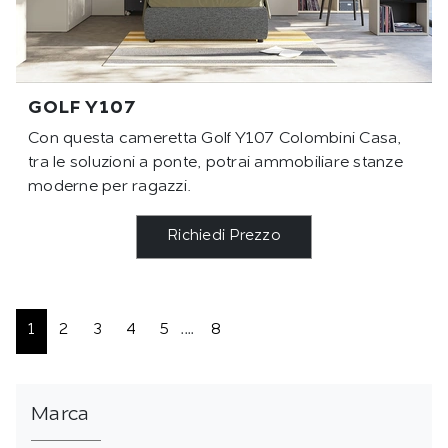
GOLF Y107
Con questa cameretta Golf Y107 Colombini Casa,
tra le soluzioni a ponte, potrai ammobiliare stanze
moderne per ragazzi.
Richiedi Prezzo
1
2
3
4
5
....
8
Marca