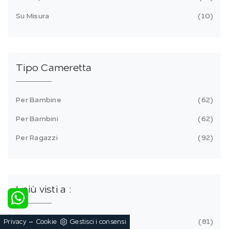
Su Misura
10
Tipo Cameretta
Per Bambine
62
Per Bambini
62
Per Ragazzi
92
I più visti a :
-
Altamura
81
Privacy
Cookie
Gestisci i consensi