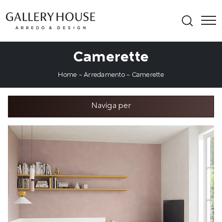
Camerette
Home
-
Arredamento
-
Camerette
Naviga per