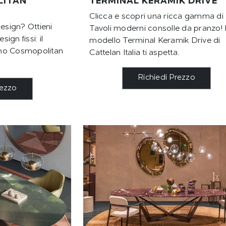
LITAN
TERMINAL KERAMIK DRIVE
Clicca e scopri una ricca gamma di
design? Ottieni
Tavoli moderni consolle da pranzo! I
sign fissi: il
modello Terminal Keramik Drive di
no Cosmopolitan
Cattelan Italia ti aspetta.
Richiedi Prezzo
rezzo