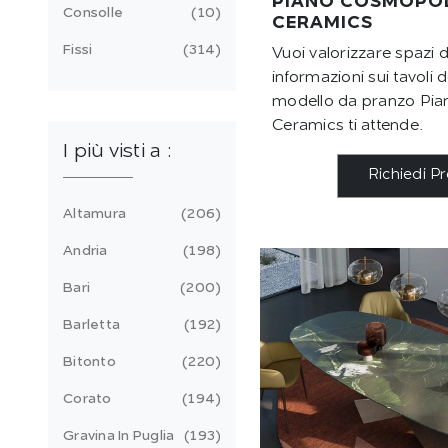
PIANO COSMOPO
Consolle
10
CERAMICS
Fissi
314
Vuoi valorizzare spazi 
informazioni sui tavoli de
modello da pranzo Pia
Ceramics ti attende.
I più visti a :
Richiedi P
Altamura
206
Andria
198
Bari
200
Barletta
192
Bitonto
220
Corato
194
Gravina In Puglia
193