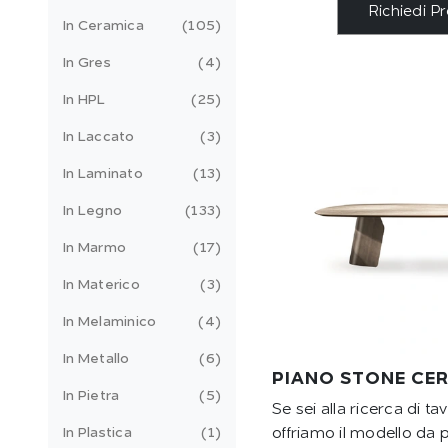
Richiedi P
In Ceramica
105
In Gres
4
In HPL
25
In Laccato
3
In Laminato
13
In Legno
133
In Marmo
17
In Materico
3
In Melaminico
4
In Metallo
6
PIANO STONE CE
In Pietra
5
Se sei alla ricerca di tavo
In Plastica
1
offriamo il modello da 