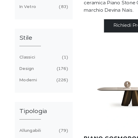
ceramica Piano Stone 
In Vetro
83
marchio Devina Nais.
Richiedi P
Stile
Classici
1
Design
176
Moderni
226
Tipologia
Allungabili
79