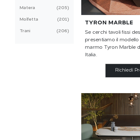
Matera
205
Molfetta
201
TYRON MARBLE
Trani
206
Se cerchi tavoli fissi des
presentiamo il modello
marmo Tyron Marble de
Italia.
Richiedi P