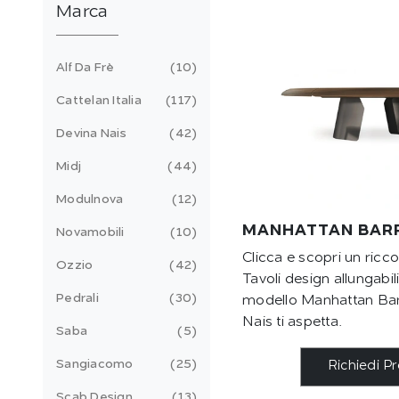
Marca
Alf Da Frè
10
Cattelan Italia
117
Devina Nais
42
Midj
44
Modulnova
12
MANHATTAN BARR
Novamobili
10
Clicca e scopri un ricc
Ozzio
42
Tavoli design allungabili
Pedrali
30
modello Manhattan Barr
Nais ti aspetta.
Saba
5
Sangiacomo
25
Richiedi P
Scab Design
13