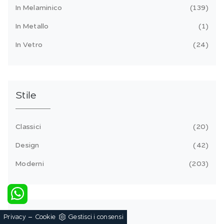
In Melaminico
139
In Metallo
1
In Vetro
24
Stile
Classici
20
Design
42
Moderni
203
Tipologia
-
Privacy
Cookie
Gestisci i consensi