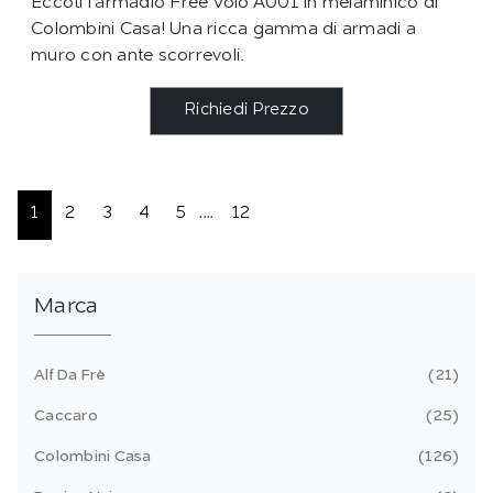
Eccoti l'armadio Free Volo A001 in melaminico di
Colombini Casa! Una ricca gamma di armadi a
muro con ante scorrevoli.
Richiedi Prezzo
1
2
3
4
5
....
12
Marca
Alf Da Frè
21
Caccaro
25
Colombini Casa
126