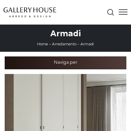
Armadi
Home
-
Arredamento
-
Armadi
Naviga per