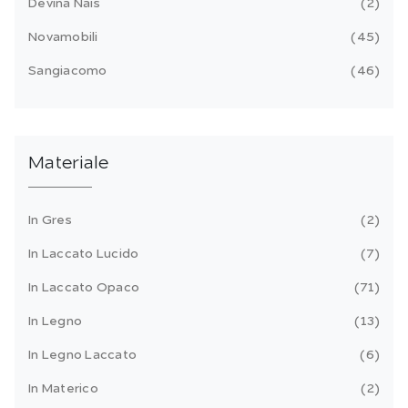
Devina Nais
2
Novamobili
45
Sangiacomo
46
Materiale
In Gres
2
In Laccato Lucido
7
In Laccato Opaco
71
In Legno
13
In Legno Laccato
6
In Materico
2