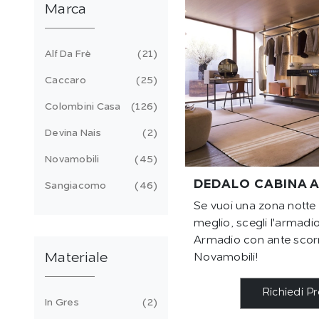
Marca
Alf Da Frè
21
Caccaro
25
Colombini Casa
126
Devina Nais
2
Novamobili
45
DEDALO CABINA 
Sangiacomo
46
Se vuoi una zona notte 
meglio, scegli l'armad
Armadio con ante scorr
Materiale
Novamobili!
Richiedi P
In Gres
2