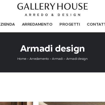
AZIENDA
ARREDAMENTO
PROGETTI
CONTATT
Armadi design
Home
-
Arredamento
-
Armadi
-
Armadi design