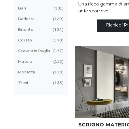
Una ricca gamma di a
Bari
131
ante scorrevoli.
Barletta
129
Richiedi P
Bitonto
134
Corato
148
Gravina In Puglia
137
Matera
132
Molfetta
139
Trani
135
SCRIGNO MATERI