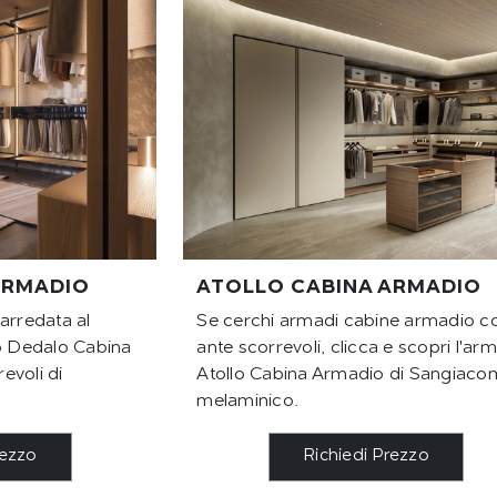
ARMADIO
ATOLLO CABINA ARMADIO
arredata al
Se cerchi armadi cabine armadio c
io Dedalo Cabina
ante scorrevoli, clicca e scopri l'ar
evoli di
Atollo Cabina Armadio di Sangiaco
melaminico.
rezzo
Richiedi Prezzo