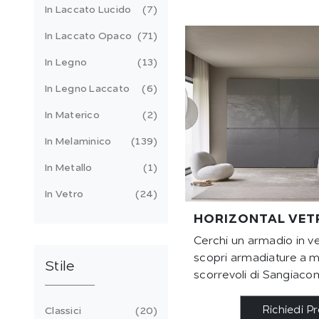
In Laccato Lucido
7
In Laccato Opaco
71
In Legno
13
In Legno Laccato
6
In Materico
2
In Melaminico
139
In Metallo
1
In Vetro
24
HORIZONTAL VET
Cerchi un armadio in ve
scopri armadiature a 
Stile
scorrevoli di Sangiaco
Richiedi P
Classici
20