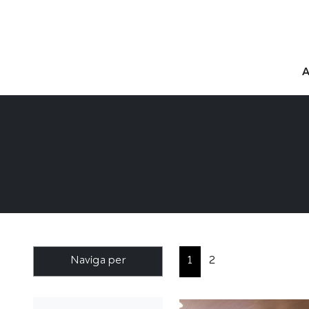
Naviga per
1
2