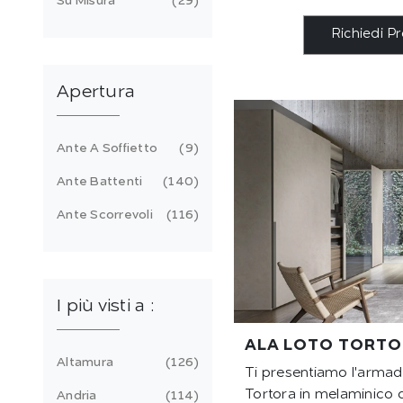
Su Misura
29
Richiedi P
Apertura
Ante A Soffietto
9
Ante Battenti
140
Ante Scorrevoli
116
I più visti a :
ALA LOTO TORT
Altamura
126
Ti presentiamo l'armad
Tortora in melaminico 
Andria
114