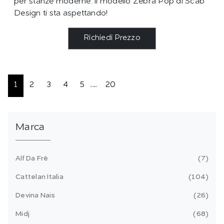
per stanze moderne: il modello Zebra Pop di Scab
Design ti sta aspettando!
Richiedi Prezzo
1
2
3
4
5
....
20
Marca
Alf Da Frè
7
Cattelan Italia
104
Devina Nais
26
Midj
68