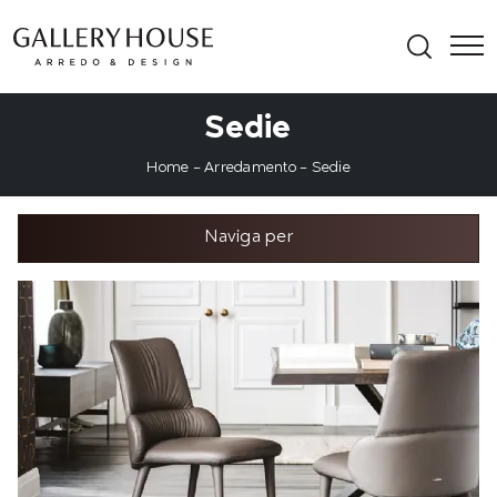
Sedie
Home
-
Arredamento
-
Sedie
Naviga per