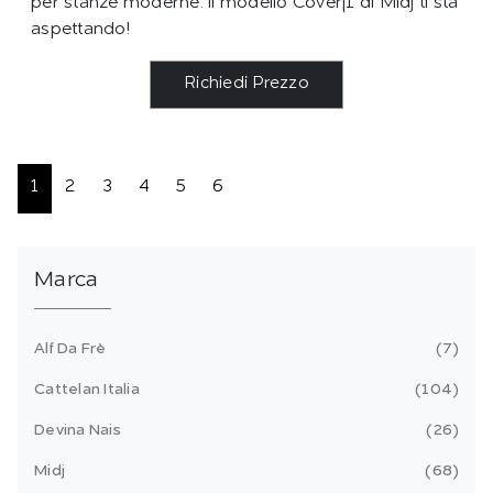
per stanze moderne: il modello Cover|1 di Midj ti sta
aspettando!
Richiedi Prezzo
1
2
3
4
5
6
Marca
Alf Da Frè
7
Cattelan Italia
104
Devina Nais
26
Midj
68