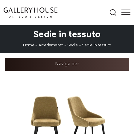
Sedie in tessuto
Home
-
Arredamento
-
Sedie
-
Sedie in tessuto
Naviga per