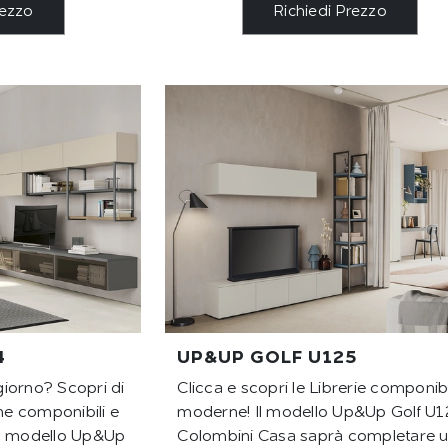
rezzo
Richiedi Prezzo
4
UP&UP GOLF U125
ggiorno? Scopri di
Clicca e scopri le Librerie componibi
rne componibili e
moderne! Il modello Up&Up Golf U1
n il modello Up&Up
Colombini Casa saprà completare 