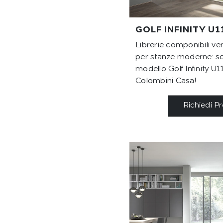
GOLF INFINITY U1
Librerie componibili v
per stanze moderne: sco
modello Golf Infinity U
Colombini Casa!
Richiedi P