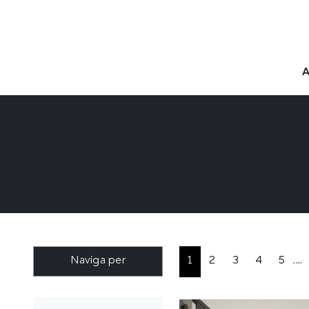
Naviga per
1
2
3
4
5
....