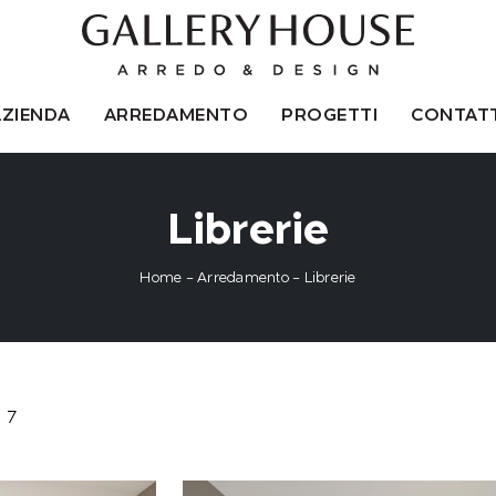
AZIENDA
ARREDAMENTO
PROGETTI
CONTATT
Librerie
Home
-
Arredamento
-
Librerie
7