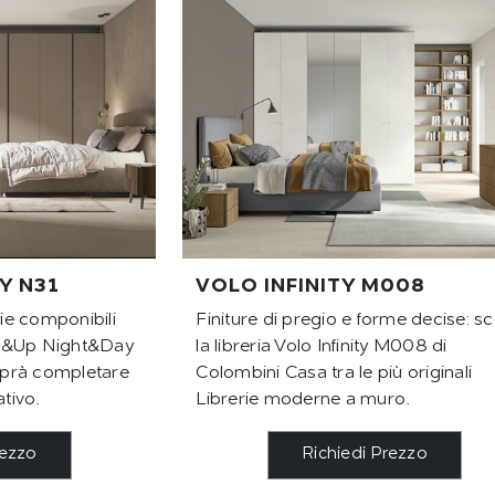
Y N31
VOLO INFINITY M008
rie componibili
Finiture di pregio e forme decise: sc
Up&Up Night&Day
la libreria Volo Infinity M008 di
prà completare
Colombini Casa tra le più originali
ativo.
Librerie moderne a muro.
rezzo
Richiedi Prezzo