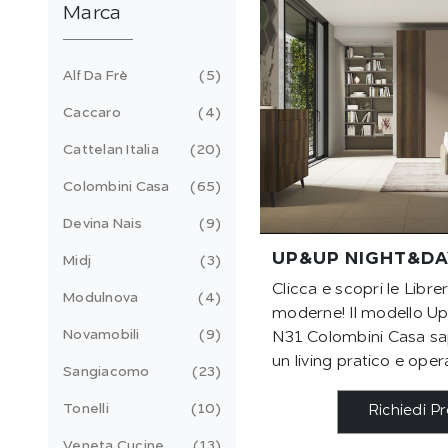
Marca
Alf Da Frè
5
Caccaro
4
Cattelan Italia
20
Colombini Casa
65
Devina Nais
9
UP&UP NIGHT&DA
Midj
3
Clicca e scopri le Libre
Modulnova
4
moderne! Il modello 
Novamobili
9
N31 Colombini Casa sa
un living pratico e oper
Sangiacomo
23
Tonelli
10
Richiedi P
Veneta Cucine
13