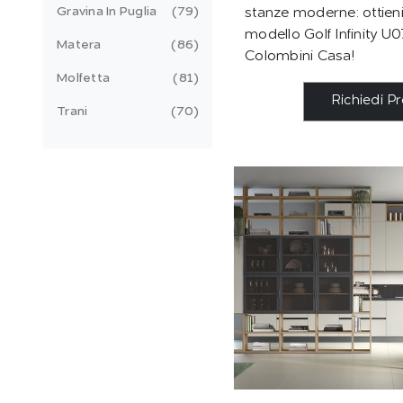
Gravina In Puglia
79
stanze moderne: ottieni
modello Golf Infinity U0
Matera
86
Colombini Casa!
Molfetta
81
Richiedi P
Trani
70