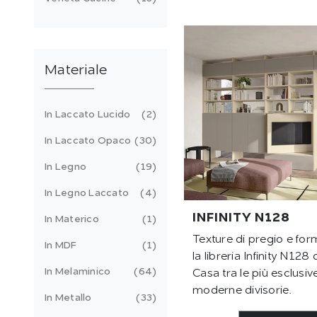
Materiale
In Laccato Lucido
2
In Laccato Opaco
30
In Legno
19
In Legno Laccato
4
INFINITY N128
In Materico
1
Texture di pregio e for
In MDF
1
la libreria Infinity N128
In Melaminico
64
Casa tra le più esclusiv
moderne divisorie.
In Metallo
33