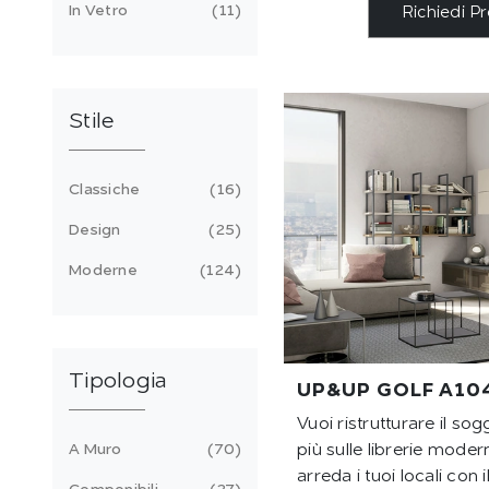
In Vetro
11
Richiedi P
Stile
Classiche
16
Design
25
Moderne
124
Tipologia
UP&UP GOLF A10
Vuoi ristrutturare il so
A Muro
70
più sulle librerie mode
arreda i tuoi locali co