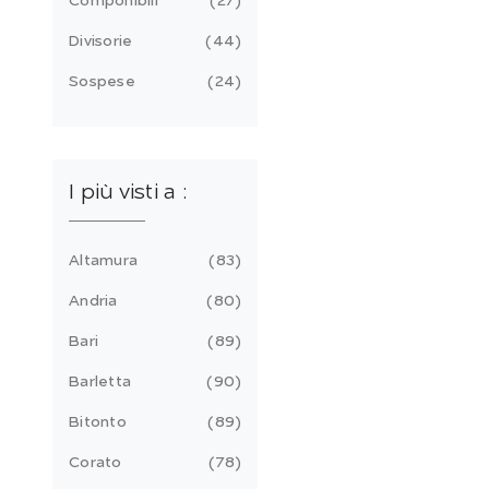
Componibili
27
Divisorie
44
Sospese
24
I più visti a :
Altamura
83
Andria
80
Bari
89
Barletta
90
Bitonto
89
Corato
78