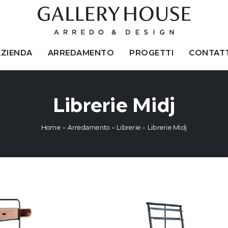
AZIENDA
ARREDAMENTO
PROGETTI
CONTATT
Librerie Midj
Home
-
Arredamento
-
Librerie
-
Librerie Midj