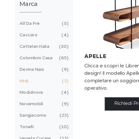
Marca
Alf Da Frè
5
Caccaro
4
Cattelan Italia
20
APELLE
Colombini Casa
65
Clicca e scopri le Librer
Devina Nais
9
design! Il modello Apel
completare un soggior
Midj
3
operativo.
Modulnova
4
Richiedi P
Novamobili
9
Sangiacomo
23
Tonelli
10
Veneta Cucine
13