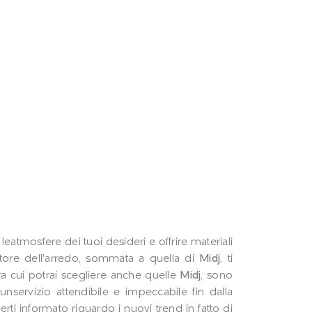
leatmosfere dei tuoi desideri e offrire materiali
ettore dell'arredo, sommata a quella di
Midj
, ti
ra cui potrai scegliere anche quelle
Midj
, sono
unservizio attendibile e impeccabile fin dalla
erti informato riguardo i nuovi trend in fatto di