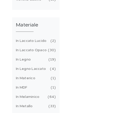
Materiale
In Laccato Lucido
2
In Laccato Opaco
30
In Legno
19
In Legno Laccato
4
In Materico
1
In MDF
1
In Melaminico
64
In Metallo
33