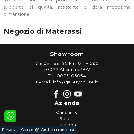
assestino, poi dovrai posizionare il materasso su un
supporto di qualità, resistente e della medesima
dimensione.
Negozio di Materassi
Showroom
Via Bari ss. 96 km. 84 + 620
70022 Altamura (BA)
Tel:
0803103054
E-Mail:
info@galleryhouse.it
Azienda
Chi siamo
Servizi
Cataloghi
-
Privacy
Cookie
Gestisci i consensi
Partner