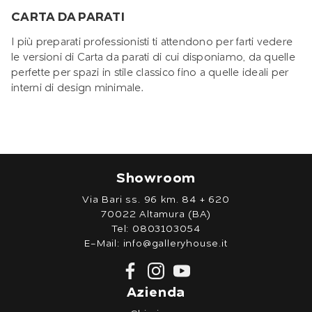
CARTA DA PARATI
I più preparati professionisti ti attendono per farti vedere
le versioni di Carta da parati di cui disponiamo, da quelle
perfette per spazi in stile classico fino a quelle ideali per
interni di design minimale.
Showroom
Via Bari ss. 96 km. 84 + 620
70022 Altamura (BA)
Tel:
0803103054
E-Mail:
info@galleryhouse.it
Azienda