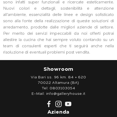
sono infatti super funzionali e ricercate esteticamente.
Nuovi colori e dettagli, sostenibilità e attenzione
all'ambiente, essenzialità delle linee e design sofisticato
sono alla fonte della realizzazione di queste soluzioni di
arredamento, prodotte dalle migliori aziende di settore.
Per merito dei servizi impeccabili da noi offerti potrai
allestire la cucina che hai sempre voluto contando su un
team di consulenti esperti che ti seguirà anche nella
risoluzione di eventuali problemi post vendita.
Showroom
Via Bari ss. 96 km. 84 + 620
70022 Altamura (BA)
Tel:
0803103054
E-Mail:
info@galleryhouse.it
Azienda