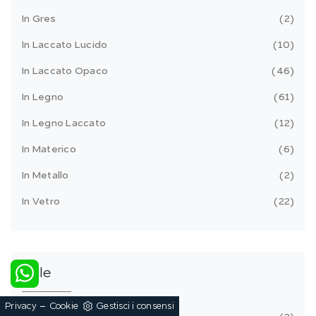
In Gres
2
In Laccato Lucido
10
In Laccato Opaco
46
In Legno
61
In Legno Laccato
12
In Materico
6
In Metallo
2
In Vetro
22
Stile
-
Privacy
Cookie
Gestisci i consensi