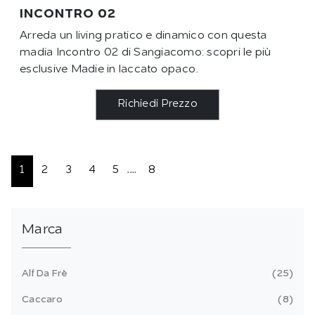
INCONTRO 02
Arreda un living pratico e dinamico con questa
madia Incontro 02 di Sangiacomo: scopri le più
esclusive Madie in laccato opaco.
Richiedi Prezzo
1
2
3
4
5
....
8
Marca
Alf Da Frè
25
Caccaro
8