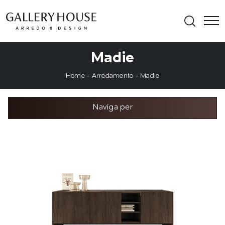
Madie
Home
-
Arredamento
-
Madie
Naviga per