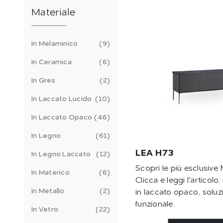
Materiale
In Melaminico
9
In Ceramica
6
In Gres
2
In Laccato Lucido
10
In Laccato Opaco
46
In Legno
61
LEA H73
In Legno Laccato
12
Scopri le più esclusiv
In Materico
6
Clicca e leggi l'articol
In Metallo
2
in laccato opaco, soluz
funzionale.
In Vetro
22