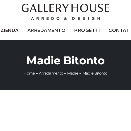
AZIENDA
ARREDAMENTO
PROGETTI
CONTATT
Madie Bitonto
Home
-
Arredamento
-
Madie
-
Madie Bitonto