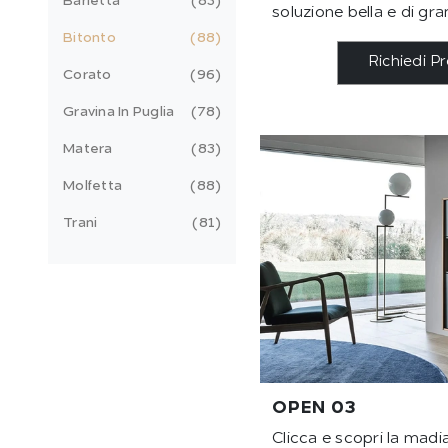
Barletta
83
soluzione bella e di gra
Bitonto
88
Richiedi P
Corato
96
Gravina In Puglia
78
Matera
83
Molfetta
88
Trani
81
OPEN 03
Clicca e scopri la mad