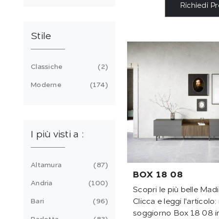
Richiedi P
Stile
Classiche
2
Moderne
174
I più visti a :
Altamura
87
BOX 18 08
Andria
100
Scopri le più belle Ma
Bari
96
Clicca e leggi l'articolo
soggiorno Box 18 08 i