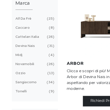
Marca
Alf Da Frè
25
Caccaro
8
Cattelan Italia
26
Devina Nais
31
Midj
4
ARBOR
Novamobili
26
Clicca e scopri di più!
Ozzio
13
Arbor di Devina Nais in 
Sangiacomo
34
aspettando per valorizz
moderne.
Tonelli
9
Richiedi P