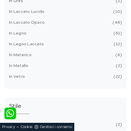
In Gres
2
In Laccato Lucido
10
In Laccato Opaco
46
In Legno
61
In Legno Laccato
12
In Materico
6
In Metallo
2
In Vetro
22
Stile
Classiche
2
-
Privacy
Cookie
Gestisci i consensi