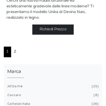
Cerchi una nuova madia funzionale ed
esteticamente gradevole dalle linee moderne? Ti
presentiamo il modello Unika di Devina Nais,
realizzato in legno.
Richiedi Prezzo
1
2
Marca
Alf Da Frè
25
Caccaro
8
Cattelan Italia
26