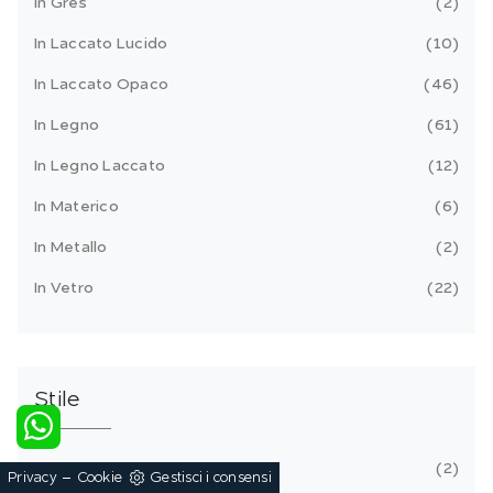
In Gres
2
In Laccato Lucido
10
In Laccato Opaco
46
In Legno
61
In Legno Laccato
12
In Materico
6
In Metallo
2
In Vetro
22
Stile
Classiche
2
-
Privacy
Cookie
Gestisci i consensi