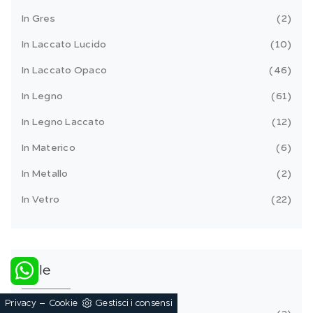
In Gres
2
In Laccato Lucido
10
In Laccato Opaco
46
In Legno
61
In Legno Laccato
12
In Materico
6
In Metallo
2
In Vetro
22
Stile
-
Privacy
Cookie
Gestisci i consensi