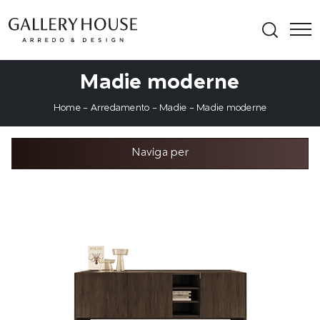
Madie moderne
Home
-
Arredamento
-
Madie
-
Madie moderne
Naviga per