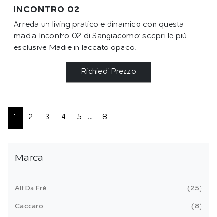
INCONTRO 02
Arreda un living pratico e dinamico con questa
madia Incontro 02 di Sangiacomo: scopri le più
esclusive Madie in laccato opaco.
Richiedi Prezzo
1
2
3
4
5
....
8
Marca
Alf Da Frè
25
Caccaro
8