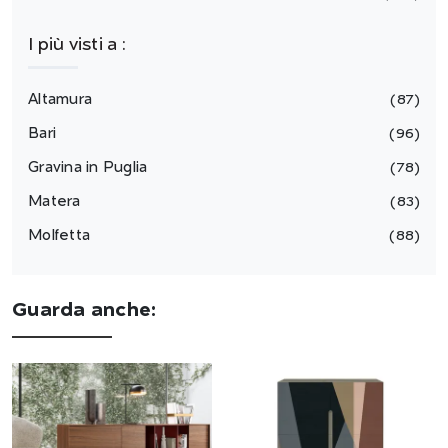
I più visti a :
Altamura
87
Bari
96
Gravina in Puglia
78
Matera
83
Molfetta
88
Guarda anche: