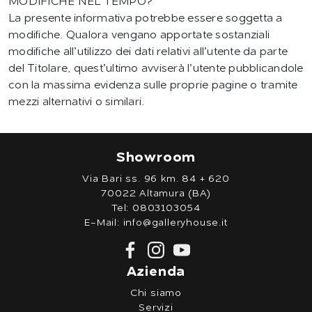
MODIFICHE NEL TEMPO?
La presente informativa potrebbe essere soggetta a
modifiche. Qualora vengano apportate sostanziali
modifiche all’utilizzo dei dati relativi all’utente da parte
del Titolare, quest’ultimo avviserà l’utente pubblicandole
con la massima evidenza sulle proprie pagine o tramite
mezzi alternativi o similari.
Showroom
Via Bari ss. 96 km. 84 + 620
70022 Altamura (BA)
Tel:
0803103054
E-Mail:
info@galleryhouse.it
Azienda
Chi siamo
Servizi