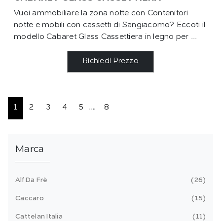
Vuoi ammobiliare la zona notte con Contenitori
notte e mobili con cassetti di Sangiacomo? Eccoti il
modello Cabaret Glass Cassettiera in legno per ...
Richiedi Prezzo
1
2
3
4
5
....
8
Marca
Alf Da Frè
26
Caccaro
15
Cattelan Italia
11