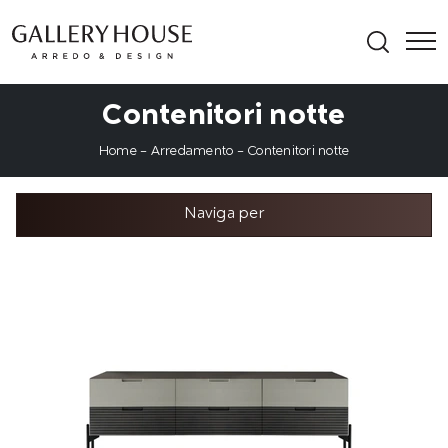
Contenitori notte
Home
-
Arredamento
-
Contenitori notte
Naviga per