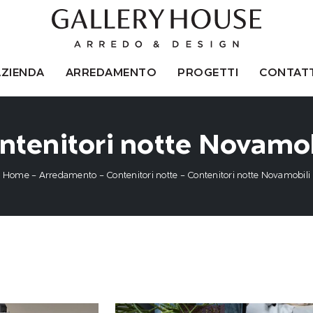
AZIENDA
ARREDAMENTO
PROGETTI
CONTATT
ntenitori notte Novamob
Home
-
Arredamento
-
Contenitori notte
-
Contenitori notte Novamobili