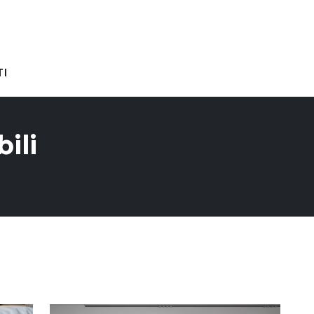
I
ili