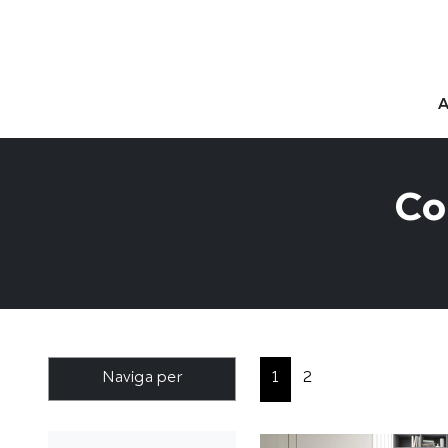
Co
Naviga per
1
2