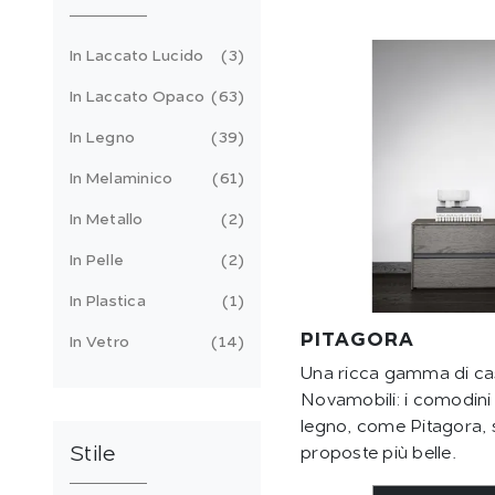
In Laccato Lucido
3
In Laccato Opaco
63
In Legno
39
In Melaminico
61
In Metallo
2
In Pelle
2
In Plastica
1
PITAGORA
In Vetro
14
Una ricca gamma di cas
Novamobili: i comodini
legno, come Pitagora, s
Stile
proposte più belle.