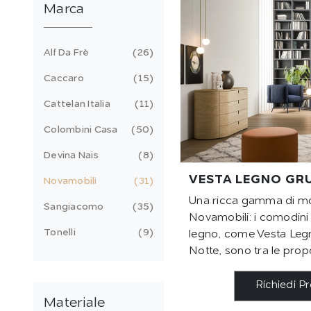
Marca
Alf Da Frè
26
Caccaro
15
Cattelan Italia
11
Colombini Casa
50
Devina Nais
8
VESTA LEGNO GR
Novamobili
31
Una ricca gamma di mob
Sangiacomo
35
Novamobili: i comodini
Tonelli
9
legno, come Vesta Le
Notte, sono tra le propo
Richiedi P
Materiale