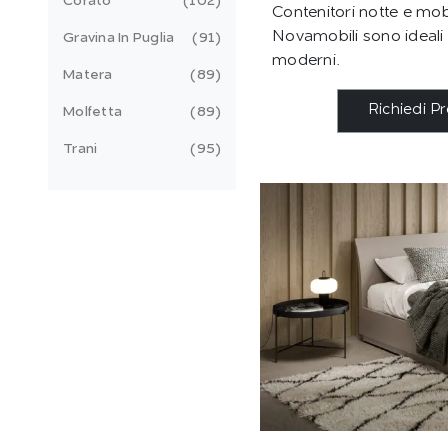
Corato
102
Contenitori notte e mobi
Novamobili sono ideali
Gravina In Puglia
91
moderni.
Matera
89
Richiedi P
Molfetta
89
Trani
95