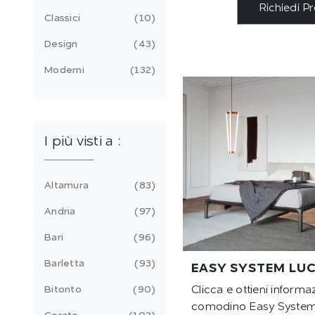
Richiedi P
Classici
10
Design
43
Moderni
132
I più visti a :
Altamura
83
Andria
97
Bari
96
Barletta
93
EASY SYSTEM LU
Bitonto
90
Clicca e ottieni informaz
comodino Easy System 