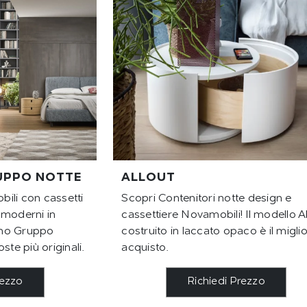
UPPO NOTTE
ALLOUT
ili con cassetti
Scopri Contenitori notte design e
 moderni in
cassettiere Novamobili! Il modello A
gno Gruppo
costruito in laccato opaco è il miglio
ste più originali.
acquisto.
rezzo
Richiedi Prezzo