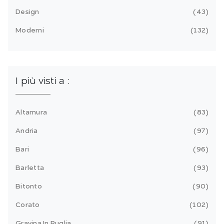
Design
43
Moderni
132
I più visti a :
Altamura
83
Andria
97
Bari
96
Barletta
93
Bitonto
90
Corato
102
Gravina In Puglia
91