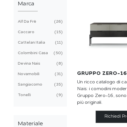
Marca
Alf Da Frè
26
Caccaro
15
Cattelan Italia
11
Colombini Casa
50
Devina Nais
8
GRUPPO ZERO-16
Novamobili
31
Un ricco catalogo di ca
Sangiacomo
35
Nais: i comodini moder
Tonelli
9
Gruppo Zero-16, sono t
più originali.
Richiedi P
Materiale