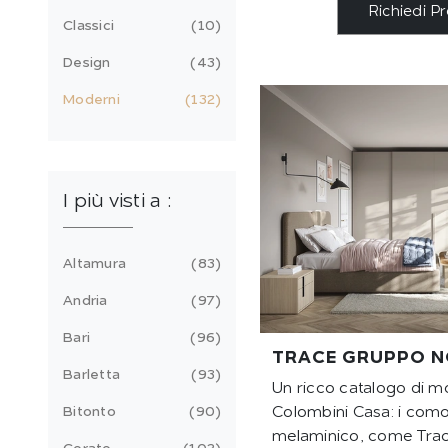
Richiedi P
Classici
10
Design
43
Moderni
132
I più visti a :
Altamura
83
Andria
97
Bari
96
TRACE GRUPPO N
Barletta
93
Un ricco catalogo di mo
Bitonto
90
Colombini Casa: i como
melaminico, come Tra