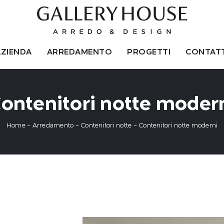
AZIENDA
ARREDAMENTO
PROGETTI
CONTATT
ontenitori notte moder
Home
-
Arredamento
-
Contenitori notte
-
Contenitori notte moderni