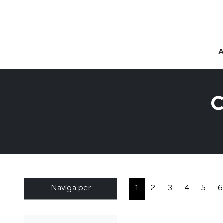
C
Naviga per
1
2
3
4
5
6