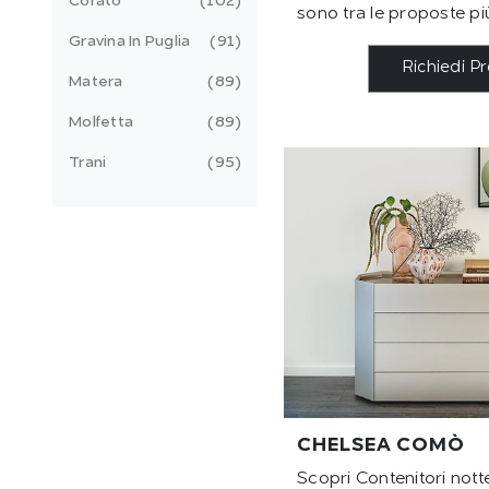
Corato
102
sono tra le proposte più
Gravina In Puglia
91
Richiedi P
Matera
89
Molfetta
89
Trani
95
CHELSEA COMÒ
Scopri Contenitori not