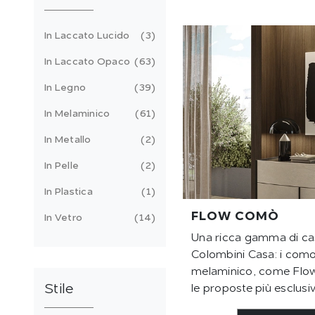
In Laccato Lucido
3
In Laccato Opaco
63
In Legno
39
In Melaminico
61
In Metallo
2
In Pelle
2
In Plastica
1
FLOW COMÒ
In Vetro
14
Una ricca gamma di cas
Colombini Casa: i como
melaminico, come Flo
Stile
le proposte più esclusiv