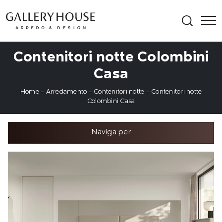
Contenitori notte Colombini
Casa
Home
-
Arredamento
-
Contenitori notte
-
Contenitori notte
Colombini Casa
Naviga per