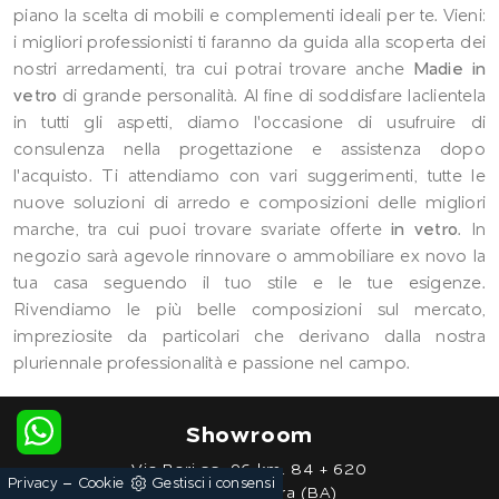
piano la scelta di mobili e complementi ideali per te. Vieni:
i migliori professionisti ti faranno da guida alla scoperta dei
nostri arredamenti, tra cui potrai trovare anche
Madie
in
vetro
di grande personalità. Al fine di soddisfare laclientela
in tutti gli aspetti, diamo l'occasione di usufruire di
consulenza nella progettazione e assistenza dopo
l'acquisto. Ti attendiamo con vari suggerimenti, tutte le
nuove soluzioni di arredo e composizioni delle migliori
marche, tra cui puoi trovare svariate offerte
in vetro
. In
negozio sarà agevole rinnovare o ammobiliare ex novo la
tua casa seguendo il tuo stile e le tue esigenze.
Rivendiamo le più belle composizioni sul mercato,
impreziosite da particolari che derivano dalla nostra
pluriennale professionalità e passione nel campo.
Showroom
Via Bari ss. 96 km. 84 + 620
-
Privacy
Cookie
Gestisci i consensi
70022 Altamura (BA)