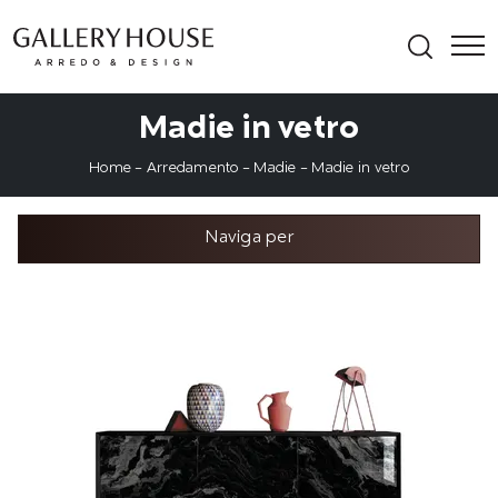
Madie in vetro
Home
-
Arredamento
-
Madie
-
Madie in vetro
Naviga per