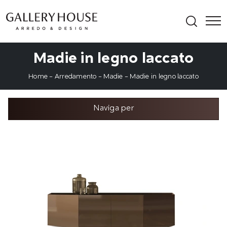
Madie in legno laccato
Home
-
Arredamento
-
Madie
-
Madie in legno laccato
Naviga per