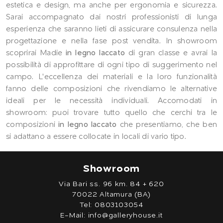
estetica e design, ma anche per ergonomia e sicurezza.
Sarai accompagnato dai nostri professionisti di lunga
esperienza che saranno lieti di assicurare consulenza nella
progettazione e nella fase post vendita. In showroom
scoprirai Madie
in legno laccato
di gran classe e avrai la
possibilità di approfittare di ogni tipo di suggerimento nel
campo. L'eccellenza dei materiali e la loro funzionalità
fanno delle composizioni che rivendiamo le alternative
ideali per le necessità individuali. Accomodati in
showroom: puoi trovare tutto quello che cerchi tra le
composizioni
in legno laccato
che presentiamo, che ben
si adattano a essere collocate in locali di vario tipo.
Showroom
Via Bari ss. 96 km. 84 + 620
70022 Altamura (BA)
Tel:
0803103054
E-Mail:
info@galleryhouse.it