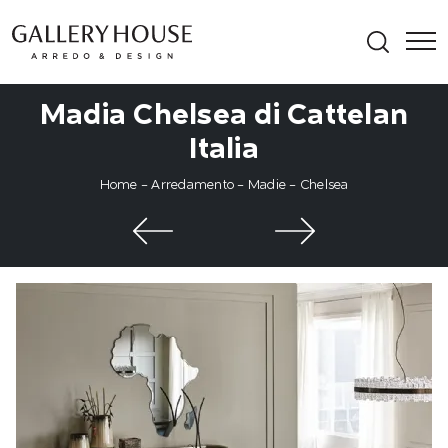
Madia Chelsea di Cattelan
Italia
Home
-
Arredamento
-
Madie
-
Chelsea