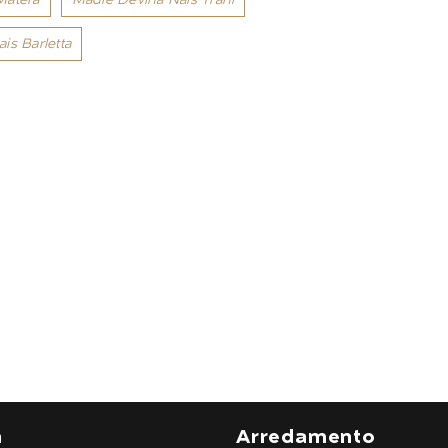
is Barletta
a
Arredamento