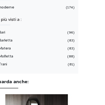
moderne
174
I più visti a :
Bari
96
Barletta
83
Matera
83
Molfetta
88
Trani
81
uarda anche: