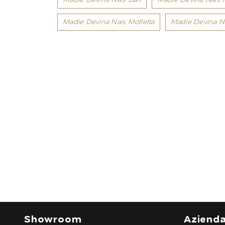
Madie Devina Nais Molfetta
Madie Devina Na
Showroom
Aziend