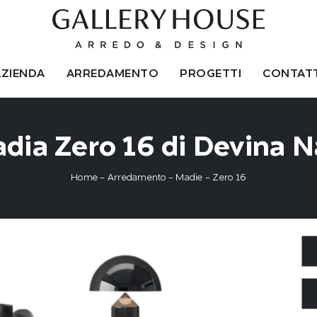
AZIENDA
ARREDAMENTO
PROGETTI
CONTATT
dia Zero 16 di Devina N
Home
-
Arredamento
-
Madie
-
Zero 16