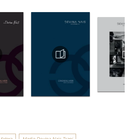
Matera
Madie Devina Nais Trani