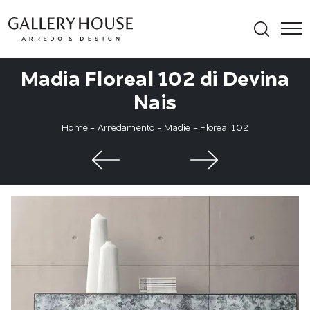
Madia Floreal 102 di Devina
Nais
Home
-
Arredamento
-
Madie
-
Floreal 102