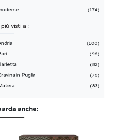
moderne
174
I più visti a :
Andria
100
Bari
96
Barletta
83
Gravina in Puglia
78
Matera
83
uarda anche: