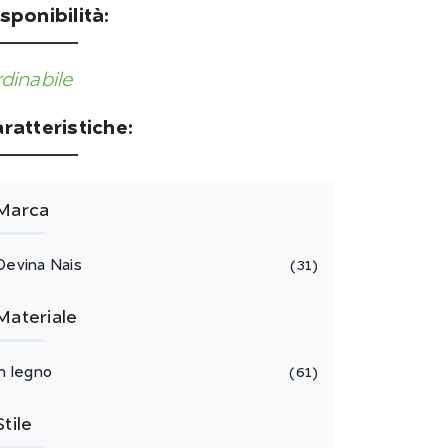
sponibilità:
dinabile
ratteristiche:
Marca
Devina Nais
31
Materiale
in legno
61
Stile