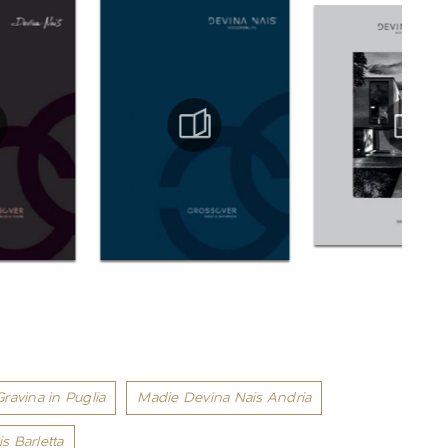
ravina in Puglia
Madie Devina Nais Andria
s Barletta