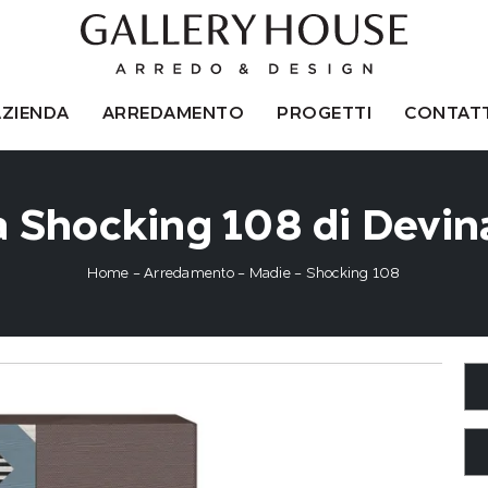
AZIENDA
ARREDAMENTO
PROGETTI
CONTATT
 Shocking 108 di Devin
Home
-
Arredamento
-
Madie
-
Shocking 108