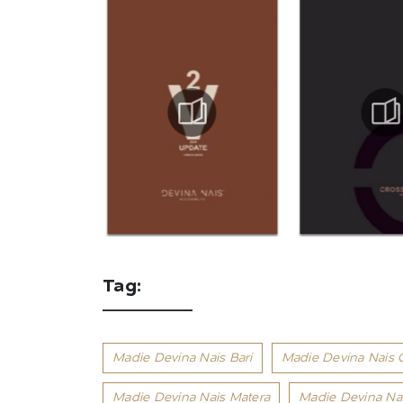
Tag:
Madie Devina Nais Bari
Madie Devina Nais G
Madie Devina Nais Matera
Madie Devina Nai