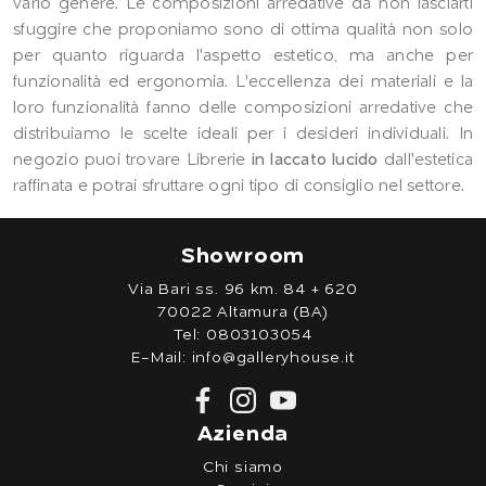
vario genere. Le composizioni arredative da non lasciarti
sfuggire che proponiamo sono di ottima qualità non solo
per quanto riguarda l'aspetto estetico, ma anche per
funzionalità ed ergonomia. L'eccellenza dei materiali e la
loro funzionalità fanno delle composizioni arredative che
distribuiamo le scelte ideali per i desideri individuali. In
negozio puoi trovare Librerie
in laccato lucido
dall'estetica
raffinata e potrai sfruttare ogni tipo di consiglio nel settore.
Showroom
Via Bari ss. 96 km. 84 + 620
70022 Altamura (BA)
Tel:
0803103054
E-Mail:
info@galleryhouse.it
Azienda
Chi siamo