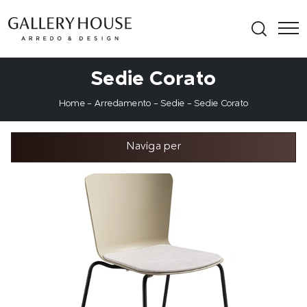
Sedie Corato
Home
-
Arredamento
-
Sedie
-
Sedie Corato
Naviga per