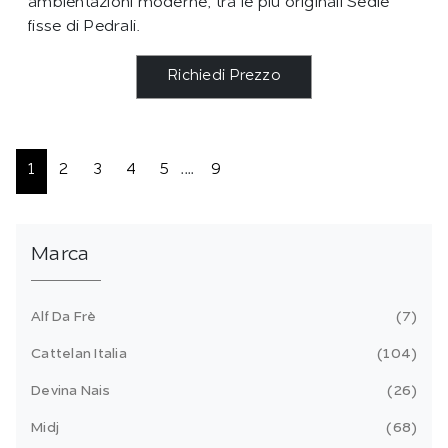
ambientazioni moderne, tra le più originali Sedie
fisse di Pedrali.
Richiedi Prezzo
1
2
3
4
5
....
9
Marca
Alf Da Frè
7
Cattelan Italia
104
Devina Nais
26
Midj
68