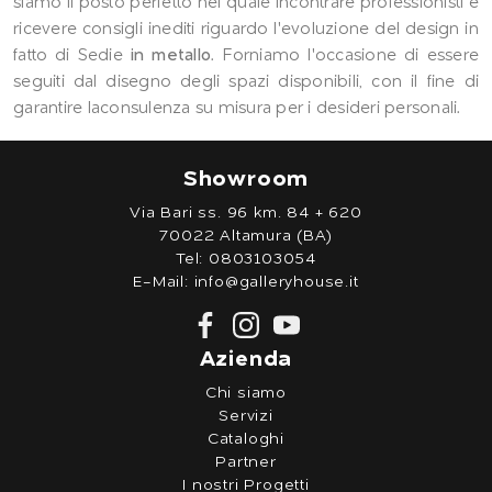
siamo il posto perfetto nel quale incontrare professionisti e
ricevere consigli inediti riguardo l'evoluzione del design in
fatto di Sedie
in metallo
. Forniamo l'occasione di essere
seguiti dal disegno degli spazi disponibili, con il fine di
garantire laconsulenza su misura per i desideri personali.
Showroom
Via Bari ss. 96 km. 84 + 620
70022 Altamura (BA)
Tel:
0803103054
E-Mail:
info@galleryhouse.it
Azienda
Chi siamo
Servizi
Cataloghi
Partner
I nostri Progetti