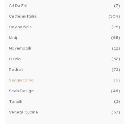
Alf Da Frè
7
Cattelan Italia
104
Devina Nais
26
Midj
68
Novamobili
12
Ozzio
52
Pedrali
73
Sangiacomo
6
Scab Design
46
Tonelli
3
Veneta Cucine
67