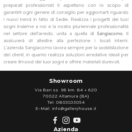
preparati professionisti ti aspettano con lo scopo di
garantirti ogni genere di consiglio per aggiornarti riguardo
i nuovi trend in fatto di Sedie. Realizza i progetti dei tuoi
sogni insieme a noi e la nostra pluriennale professionalità
nel settore dell'arredo, unita a quella di
Sangiacomo
, ti
assicurerà di allestire alla perfezione i locali interni.
L'azienda Sangiacomo lavora sempre per la soddisfazione
dei clienti, in quanto realizza soluzioni arredative ideali per
creare ilmood dei tuoi sogni e offrire materiali durevoli.
Showroom
Via Bari ss. 96 km. 84 + 620
70022 Altamura (BA)
Tel:
0803103054
E-Mail:
info@galleryhouse.it
Azienda