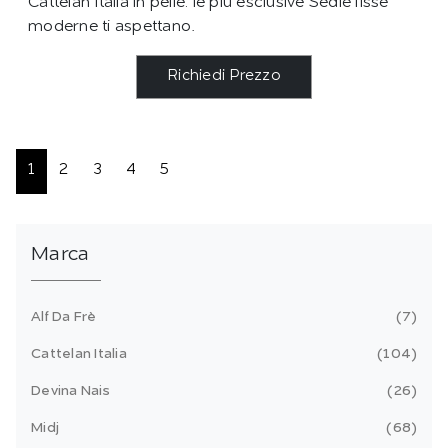
Cattelan Italia in pelle: le più esclusive Sedie fisse
moderne ti aspettano.
Richiedi Prezzo
1
2
3
4
5
Marca
Alf Da Frè
7
Cattelan Italia
104
Devina Nais
26
Midj
68