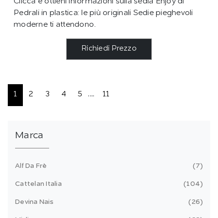
Clicca e ottieni informazioni sulla sedia Enjoy di
Pedrali in plastica: le più originali Sedie pieghevoli
moderne ti attendono.
Richiedi Prezzo
1
2
3
4
5
....
11
Marca
Alf Da Frè
7
Cattelan Italia
104
Devina Nais
26