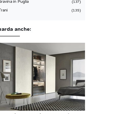
Gravina in Puglia
137
Trani
135
uarda anche: