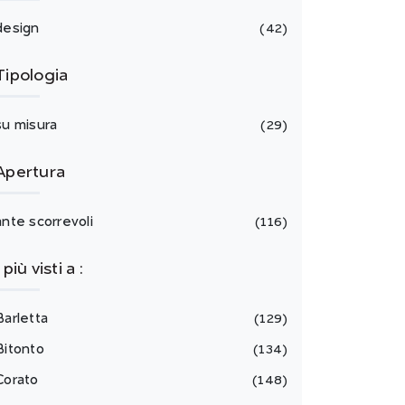
design
42
Tipologia
su misura
29
Apertura
ante scorrevoli
116
I più visti a :
Barletta
129
Bitonto
134
Corato
148