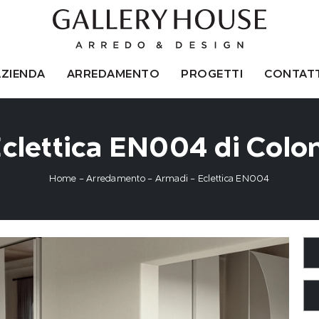
AZIENDA
ARREDAMENTO
PROGETTI
CONTATT
clettica EN004 di Colo
Home
-
Arredamento
-
Armadi
-
Eclettica EN004