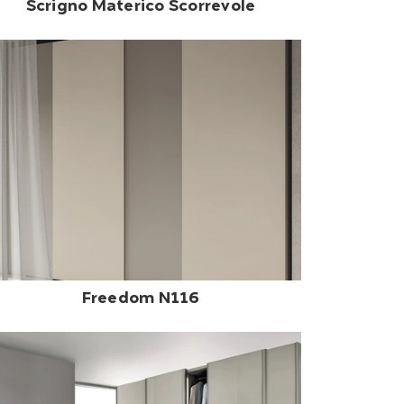
Scrigno Materico Scorrevole
Freedom N116