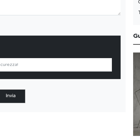
G
Invia