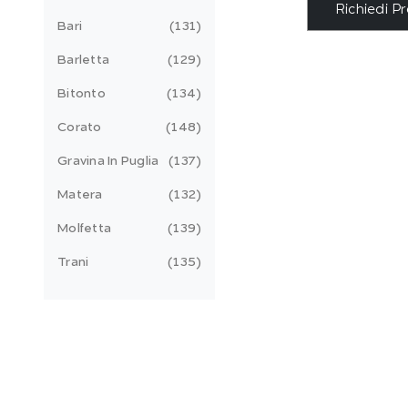
Richiedi P
Bari
131
Barletta
129
Bitonto
134
Corato
148
Gravina In Puglia
137
Matera
132
Molfetta
139
Trani
135