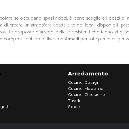
in particolare se occupano spazi ridotti, è bene scegliere i pez
nità di creare un'atmosfera adatta a te nei locali disponibili, 
ti trovi le proposte d'arredo belle e resistenti che fanno al 
re composizioni arredative con
Armadi
pensate per le esigenz
a
Arredamento
Cucine Design
Cucine Moderne
Cucine Classiche
Tavoli
getti
Sedie