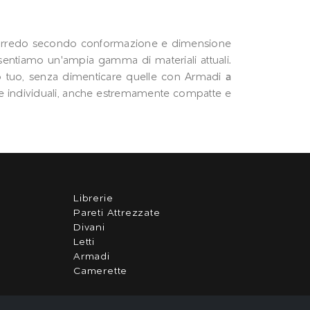
zi di arredo secondo conformazione e dimensione
presentiamo un'ampia gamma di materiali attuali.
caso tuo, senza dimenticare quelle con Armadi
a
e individuali, anche estremamente compatte e
Librerie
Pareti Attrezzate
Divani
Letti
Armadi
Camerette