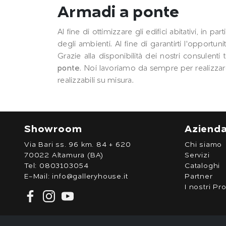
Armadi a ponte
Al fine di ottimizzare gli edifici abitativi, 
degli ambienti. Al fine di garantirti l'opportu
Grazie alla disponibilità dei nostri consulen
ponte
. Noi lavoriamo da sempre per realizza
realizzabili su misura.
Showroom
Aziend
Via Bari ss. 96 km. 84 + 620
Chi siamo
70022 Altamura (BA)
Servizi
Tel:
0803103054
Cataloghi
E-Mail:
info@galleryhouse.it
Partner
I nostri Pro