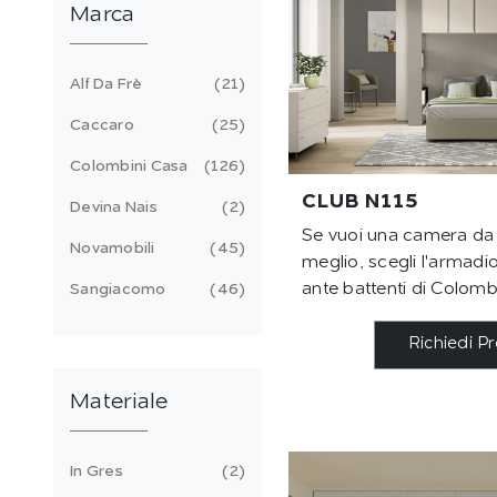
Marca
Alf Da Frè
21
Caccaro
25
Colombini Casa
126
CLUB N115
Devina Nais
2
Se vuoi una camera da l
Novamobili
45
meglio, scegli l'armad
ante battenti di Colomb
Sangiacomo
46
Richiedi P
Materiale
In Gres
2