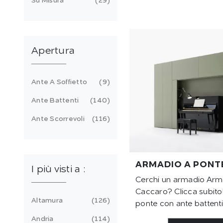
Su Misura
29
Apertura
Ante A Soffietto
9
Ante Battenti
140
Ante Scorrevoli
116
ARMADIO A PONT
I più visti a :
Cerchi un armadio Arm
Caccaro? Clicca subito!
Altamura
126
ponte con ante battenti
Andria
114