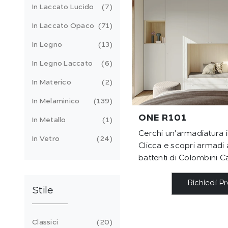
In Laccato Lucido
7
In Laccato Opaco
71
In Legno
13
In Legno Laccato
6
In Materico
2
In Melaminico
139
ONE R101
In Metallo
1
Cerchi un'armadiatura 
In Vetro
24
Clicca e scopri armadi
battenti di Colombini C
Richiedi P
Stile
Classici
20