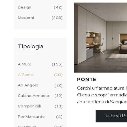
Design
42
Moderni
203
Tipologia
A Muro
155
A Ponte
10
PONTE
Ad Angolo
22
Cerchi un'armadiatura 
Clicca e scopri armadi
Cabine Armadio
32
ante battenti di Sangi
Componibili
13
Richiedi P
Per Mansarde
4