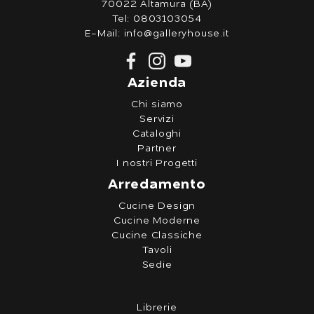
70022 Altamura (BA)
Tel:
0803103054
E-Mail:
info@galleryhouse.it
Azienda
Chi siamo
Servizi
Cataloghi
Partner
I nostri Progetti
Arredamento
Cucine Design
Cucine Moderne
Cucine Classiche
Tavoli
Sedie
Librerie