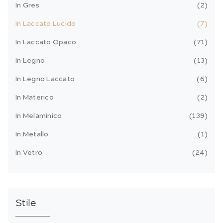
In Gres
2
In Laccato Lucido
7
In Laccato Opaco
71
In Legno
13
In Legno Laccato
6
In Materico
2
In Melaminico
139
In Metallo
1
In Vetro
24
Stile