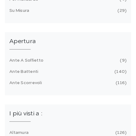
Su Misura
29
Apertura
Ante A Soffietto
9
Ante Battenti
140
Ante Scorrevoli
116
I più visti a :
Altamura
126