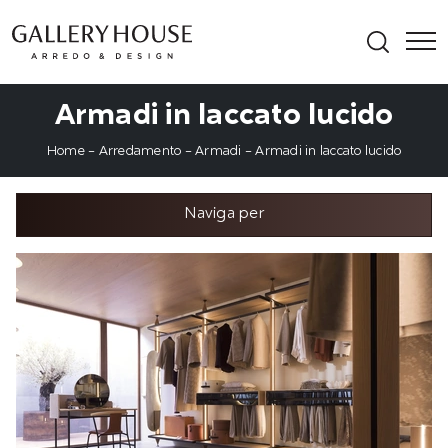
Armadi in laccato lucido
Home
-
Arredamento
-
Armadi
-
Armadi in laccato lucido
Naviga per