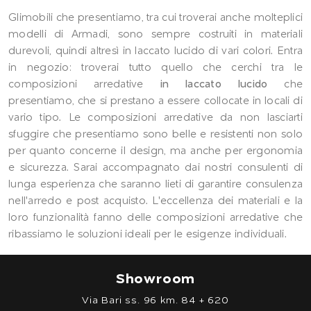
Glimobili che presentiamo, tra cui troverai anche molteplici
modelli di Armadi, sono sempre costruiti in materiali
durevoli, quindi altresì in laccato lucido di vari colori. Entra
in negozio: troverai tutto quello che cerchi tra le
composizioni arredative
in laccato lucido
che
presentiamo, che si prestano a essere collocate in locali di
vario tipo. Le composizioni arredative da non lasciarti
sfuggire che presentiamo sono belle e resistenti non solo
per quanto concerne il design, ma anche per ergonomia
e sicurezza. Sarai accompagnato dai nostri consulenti di
lunga esperienza che saranno lieti di garantire consulenza
nell'arredo e post acquisto. L'eccellenza dei materiali e la
loro funzionalità fanno delle composizioni arredative che
ribassiamo le soluzioni ideali per le esigenze individuali.
Showroom
Via Bari ss. 96 km. 84 + 620