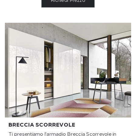
Richiedi Prezzo
BRECCIA SCORREVOLE
Ti presentiamo l'armadio Breccia Scorrevole in