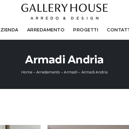
AZIENDA
ARREDAMENTO
PROGETTI
CONTATT
Armadi Andria
Home
-
Arredamento
-
Armadi
-
Armadi Andria