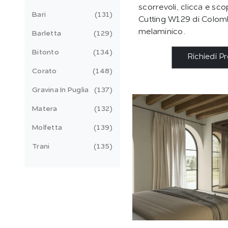
scorrevoli, clicca e sco
Bari
131
Cutting W129 di Colomb
melaminico.
Barletta
129
Bitonto
134
Richiedi P
Corato
148
Gravina In Puglia
137
Matera
132
Molfetta
139
Trani
135