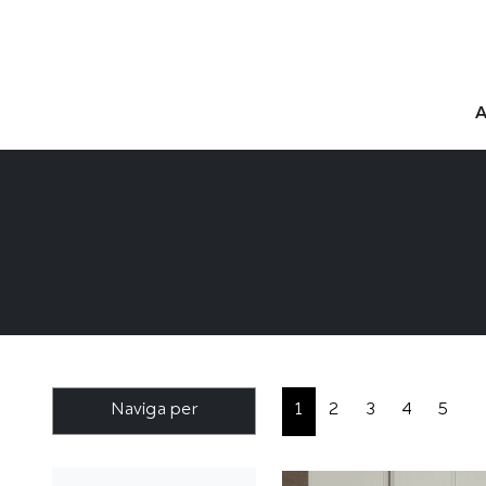
Naviga per
1
2
3
4
5