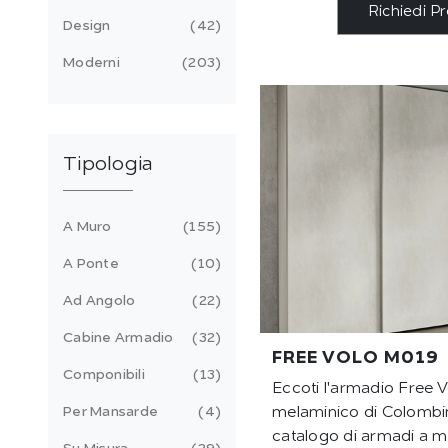
Richiedi P
Design
42
Moderni
203
Tipologia
A Muro
155
A Ponte
10
Ad Angolo
22
Cabine Armadio
32
FREE VOLO M019
Componibili
13
Eccoti l'armadio Free 
Per Mansarde
4
melaminico di Colombin
catalogo di armadi a m