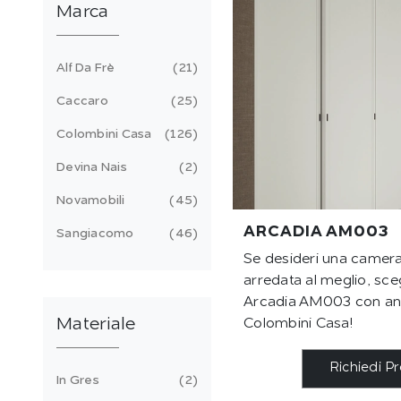
Marca
Alf Da Frè
21
Caccaro
25
Colombini Casa
126
Devina Nais
2
Novamobili
45
ARCADIA AM003
Sangiacomo
46
Se desideri una camera
arredata al meglio, sceg
Arcadia AM003 con ante
Materiale
Colombini Casa!
Richiedi P
In Gres
2