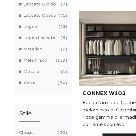
In Laccato Lucido
7
In Laccato Opaco
71
In Legno
13
In Legno Laccato
6
In Materico
2
In Melaminico
139
In Metallo
1
In Vetro
24
CONNEX W103
Eccoti l'armadio Conn
melaminico di Colombi
Stile
ricca gamma di armadi
con ante scorrevoli.
Classici
20