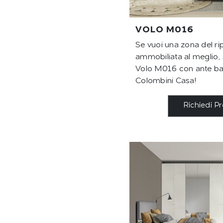
VOLO M016
Se vuoi una zona del r
ammobiliata al meglio, 
Volo M016 con ante bat
Colombini Casa!
Richiedi P