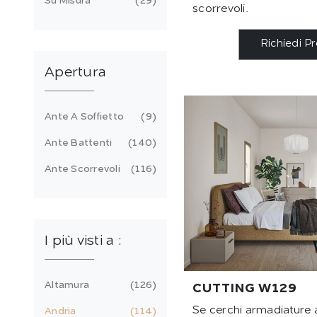
Su Misura
29
scorrevoli.
Richiedi P
Apertura
Ante A Soffietto
9
Ante Battenti
140
Ante Scorrevoli
116
I più visti a :
Altamura
126
CUTTING W129
Se cerchi armadiature
Andria
114