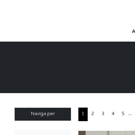
Naviga per
1
2
3
4
5
....