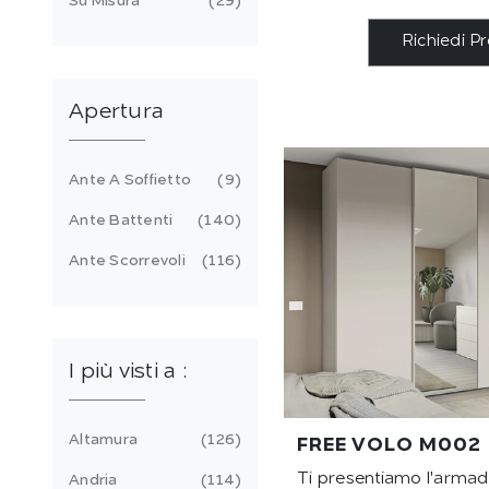
Su Misura
29
Richiedi P
Apertura
Ante A Soffietto
9
Ante Battenti
140
Ante Scorrevoli
116
I più visti a :
Altamura
126
FREE VOLO M002
Ti presentiamo l'armad
Andria
114