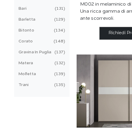
M002 in melaminico di
Bari
131
Una ricca gamma di a
ante scorrevoli.
Barletta
129
Bitonto
134
Richiedi P
Corato
148
Gravina In Puglia
137
Matera
132
Molfetta
139
Trani
135