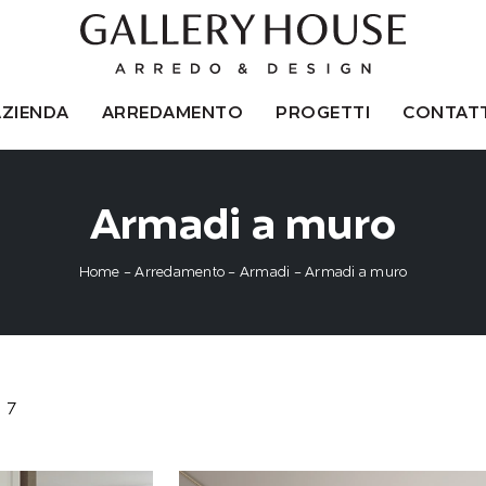
AZIENDA
ARREDAMENTO
PROGETTI
CONTATT
Armadi a muro
Home
-
Arredamento
-
Armadi
-
Armadi a muro
7