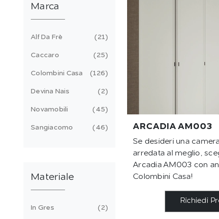
Marca
Alf Da Frè
21
Caccaro
25
Colombini Casa
126
Devina Nais
2
Novamobili
45
ARCADIA AM003
Sangiacomo
46
Se desideri una camera
arredata al meglio, sceg
Arcadia AM003 con ante
Materiale
Colombini Casa!
Richiedi P
In Gres
2