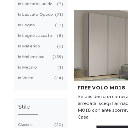
In Laccato Lucido
7
In Laccato Opaco
71
In Legno
13
In Legno Laccato
6
In Materico
2
In Melaminico
139
In Metallo
1
In Vetro
24
FREE VOLO M018
Se desideri una camera
arredata, scegli l'arma
Stile
M018 con ante scorrevo
Casa!
Classici
20