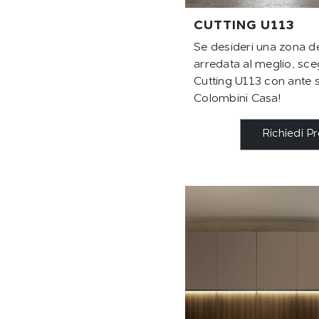
CUTTING U113
Se desideri una zona de
arredata al meglio, sceg
Cutting U113 con ante s
Colombini Casa!
Richiedi P