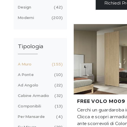
Richiedi P
Design
42
Moderni
203
Tipologia
A Muro
155
A Ponte
10
Ad Angolo
22
Cabine Armadio
32
FREE VOLO M009
Componibili
13
Cerchi un guardaroba 
Per Mansarde
4
Clicca e scopri armadi
ante scorrevoli di Colo