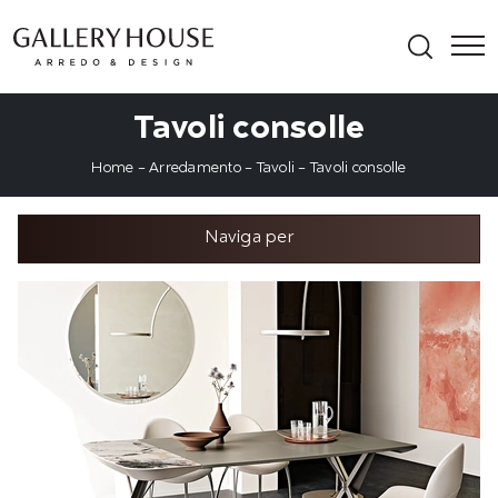
Tavoli consolle
Home
-
Arredamento
-
Tavoli
-
Tavoli consolle
Naviga per