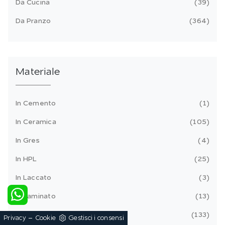
Da Cucina
39
Da Pranzo
364
Materiale
In Cemento
1
In Ceramica
105
In Gres
4
In HPL
25
In Laccato
3
In Laminato
13
In Legno
133
-
Privacy
Cookie
Gestisci i consensi