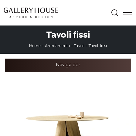
Tavoli fissi
Home
-
Arredamento
-
Tavoli
-
Tavoli fissi
Naviga per