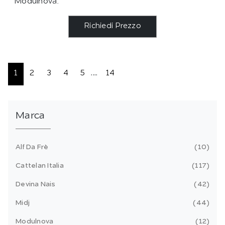
Modulnova.
Richiedi Prezzo
1
2
3
4
5
....
14
Marca
Alf Da Frè
10
Cattelan Italia
117
Devina Nais
42
Midj
44
Modulnova
12