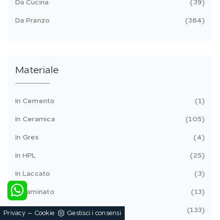
Da Cucina
39
Da Pranzo
364
Materiale
In Cemento
1
In Ceramica
105
In Gres
4
In HPL
25
In Laccato
3
In Laminato
13
In Legno
133
-
Privacy
Cookie
Gestisci i consensi