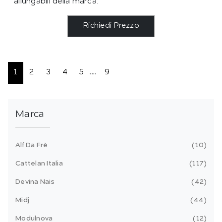
allungabili della marca.
Richiedi Prezzo
1
2
3
4
5
....
9
Marca
Alf Da Frè
10
Cattelan Italia
117
Devina Nais
42
Midj
44
Modulnova
12