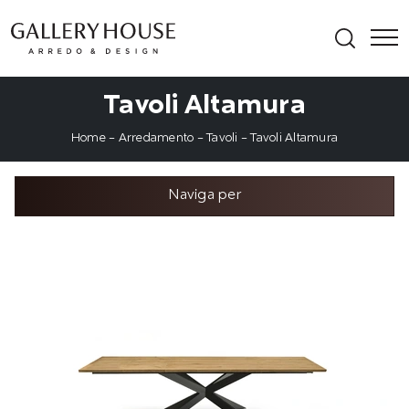
Tavoli Altamura
Home
-
Arredamento
-
Tavoli
-
Tavoli Altamura
Naviga per