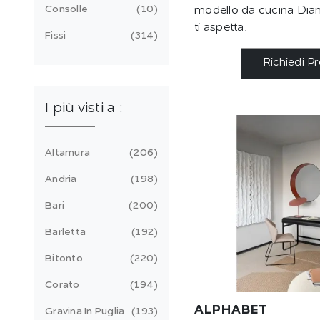
Consolle
10
modello da cucina Diam
ti aspetta.
Fissi
314
Richiedi P
I più visti a :
Altamura
206
Andria
198
Bari
200
Barletta
192
Bitonto
220
Corato
194
ALPHABET
Gravina In Puglia
193