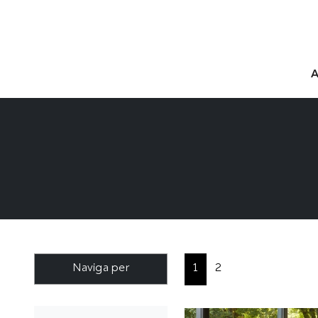
Naviga per
1
2