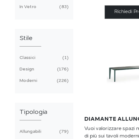
In Vetro
83
Richiedi P
Stile
Classici
1
Design
176
Moderni
226
Tipologia
DIAMANTE ALLUN
Vuoi valorizzare spazi
Allungabili
79
di più sui tavoli moderni 