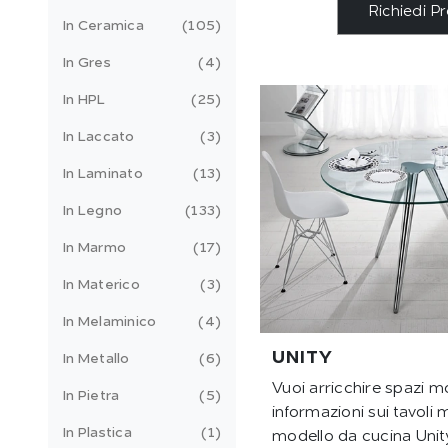
Richiedi P
In Ceramica
105
In Gres
4
In HPL
25
In Laccato
3
In Laminato
13
In Legno
133
In Marmo
17
In Materico
3
In Melaminico
4
UNITY
In Metallo
6
Vuoi arricchire spazi m
In Pietra
5
informazioni sui tavoli mo
In Plastica
1
modello da cucina Unity