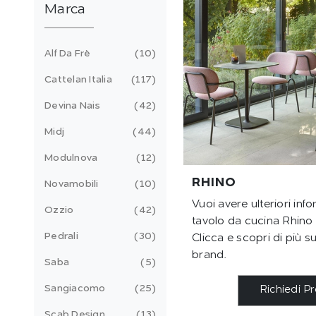
Marca
Alf Da Frè
10
Cattelan Italia
117
Devina Nais
42
Midj
44
Modulnova
12
RHINO
Novamobili
10
Vuoi avere ulteriori inf
Ozzio
42
tavolo da cucina Rhino
Pedrali
30
Clicca e scopri di più su
brand.
Saba
5
Sangiacomo
25
Richiedi P
Scab Design
13