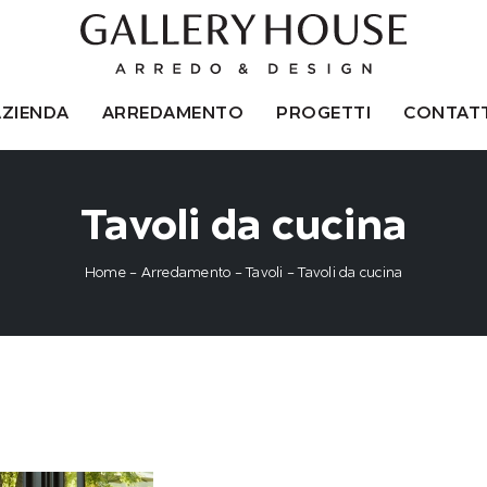
AZIENDA
ARREDAMENTO
PROGETTI
CONTATT
Tavoli da cucina
Home
-
Arredamento
-
Tavoli
-
Tavoli da cucina