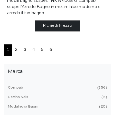
mobili bagno sospesi INK NK008 di Compab:
scopri l'Arredo Bagno in melaminico moderno e
arreda il tuo bagno.
Richiedi Prezzo
1
2
3
4
5
6
Marca
Compab
156
Devina Nais
5
Modulnova Bagni
20