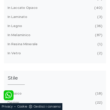
In Laccato Opaco
40
In Laminato
3
In Legno
36
In Melaminico
87
In Resina Minerale
1
In Vetro
2
Stile
Classico
18
Design
22
-
Privacy
Cookie
Gestisci i consensi