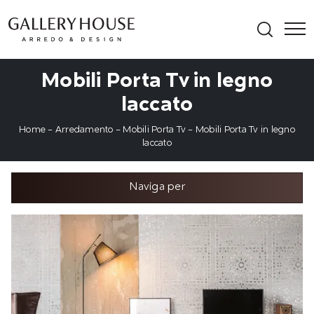
Mobili Porta Tv in legno
laccato
Home
-
Arredamento
-
Mobili Porta Tv
-
Mobili Porta Tv in legno
laccato
Naviga per