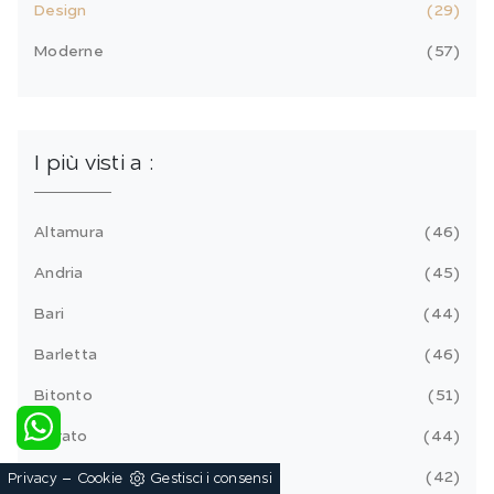
Design
29
Moderne
57
I più visti a :
Altamura
46
Andria
45
Bari
44
Barletta
46
Bitonto
51
Corato
44
Gravina In Puglia
42
-
Privacy
Cookie
Gestisci i consensi