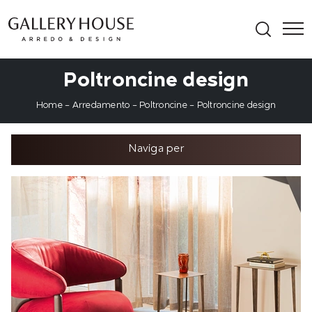
Poltroncine design
Home
-
Arredamento
-
Poltroncine
-
Poltroncine design
Naviga per