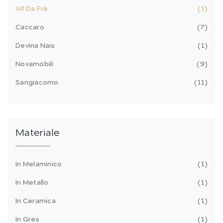
Alf Da Frè
1
Caccaro
7
Devina Nais
1
Novamobili
9
Sangiacomo
11
Materiale
In Melaminico
1
In Metallo
1
In Ceramica
1
In Gres
1