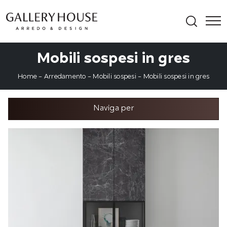
Mobili sospesi in gres
Home
-
Arredamento
-
Mobili sospesi
-
Mobili sospesi in gres
Naviga per