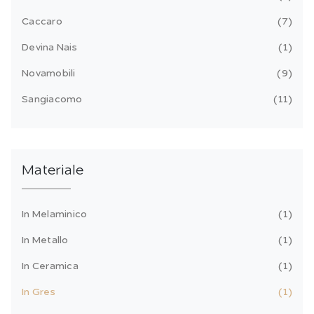
Caccaro
7
Devina Nais
1
Novamobili
9
Sangiacomo
11
Materiale
In Melaminico
1
In Metallo
1
In Ceramica
1
In Gres
1