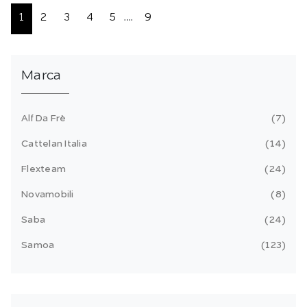
1
2
3
4
5
....
9
Marca
Alf Da Frè
7
Cattelan Italia
14
Flexteam
24
Novamobili
8
Saba
24
Samoa
123